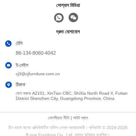
সোশ্যাল মিডিয়া
দ্রুত যোগাযোগ
টেলি
86-134-8060-4042
ই-মেইল
cj3@cjfurniture.com.cn
ঠিকানা
যোগ করুনঃ A2101, XinTian CBC, ShiXia North Road II, Futian
District Shenzhen City, Guangdong Province, China
গোপনীয়তা নীতি
|
সাইট ম্যাপ
চীন ভালো মানের এক্সিকিউটিভ অফিস ডেস্ক সরবরাহকারী। কপিরাইট © 2024-2026
B.one Furniture Co., Ltd. সমস্ত অধিকার সংরক্ষিত।