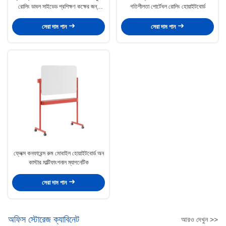
রোলিং ডাবল সাইডেড প্রশিক্ষণ কক্ষের জন্য
গতিশীলতা পোর্টেবল রোলিং হোয়াইটবোর্ড
অফিস
সেরা দাম পান
সেরা দাম পান
ফ্লেক্স কনফারেন্স রুম মোবাইল হোয়াইটবোর্ড অন
কাস্টার মাল্টিফাংশনাল ম্যাগনেটিক
সেরা দাম পান
অফিস স্টোরেজ ক্যাবিনেট
আরও দেখুন >>