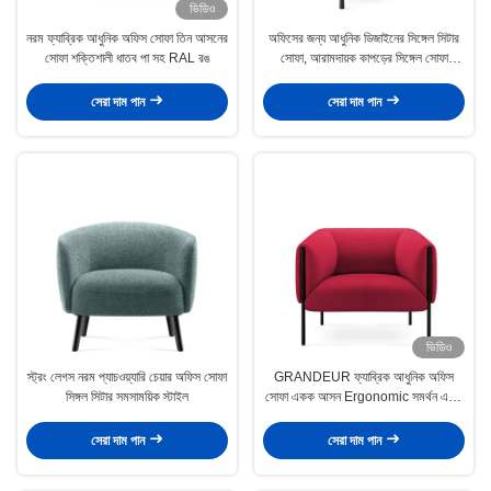
ভিডিও
নরম ফ্যাব্রিক আধুনিক অফিস সোফা তিন আসনের
অফিসের জন্য আধুনিক ডিজাইনের সিঙ্গেল সিটার
সোফা শক্তিশালী ধাতব পা সহ RAL রঙ
সোফা, আরামদায়ক কাপড়ের সিঙ্গেল সোফা
ব্রেসলেট
সেরা দাম পান
সেরা দাম পান
ভিডিও
স্ট্রং লেগস নরম প্যাচওয়্যারি চেয়ার অফিস সোফা
GRANDEUR ফ্যাব্রিক আধুনিক অফিস
সিঙ্গল সিটার সমসাময়িক স্টাইল
সোফা একক আসন Ergonomic সমর্থন একক
Armchair
সেরা দাম পান
সেরা দাম পান