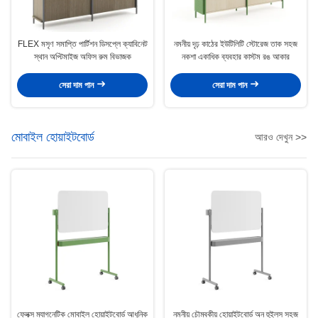
FLEX মসৃণ সমাপ্তি পার্টিশন ডিসপ্লে ক্যাবিনেট
নমনীয় দৃঢ় কাঠের ইউটিলিটি স্টোরেজ তাক সহজ
স্থান অপ্টিমাইজ অফিস রুম বিভাজক
নকশা একাধিক ব্যবহার কাস্টম রঙ আকার
সেরা দাম পান
সেরা দাম পান
মোবাইল হোয়াইটবোর্ড
আরও দেখুন >>
ফ্লেক্স ম্যাগনেটিক মোবাইল হোয়াইটবোর্ড আধুনিক
নমনীয় চৌম্বকীয় হোয়াইটবোর্ড অন হুইলস সহজ