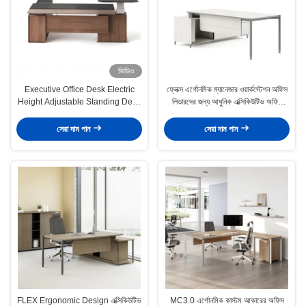
ভিডিও
Executive Office Desk Electric
ফ্লেক্স এর্গোনমিক ম্যানেজার ওয়ার্কস্টেশন অফিস
Height Adjustable Standing Desk
লিডারদের জন্য আধুনিক এক্সিকিউটিভ অফিস
Modern Ergonomic Leather
আসবাবপত্র
Manager Table Capri T
সেরা দাম পান
সেরা দাম পান
FLEX Ergonomic Design এক্সিকিউটিভ
MC3.0 এর্গোনমিক কাস্টম আকারের অফিস