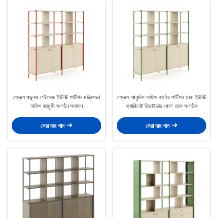
ফ্লেক্স মডুলার স্টোরেজ ইউনিট পার্টিশন মন্ত্রিসভা
ফ্লেক্স আধুনিক অফিস কাঠের পার্টিশন তাক ইউনিট
অফিস বহুমুখী সংগঠন সমাধান
ক্যাবিনেট ডিভাইডার খোলা তাক সংগঠক
সেরা দাম পান
সেরা দাম পান