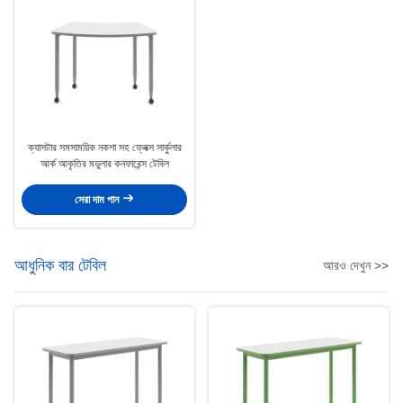
ক্যাসটার সমসাময়িক নকশা সহ ফ্লেক্স সার্কুলার
আর্ক আকৃতির মডুলার কনফারেন্স টেবিল
সেরা দাম পান
আধুনিক বার টেবিল
আরও দেখুন >>