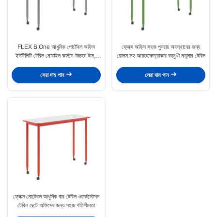
FLEX B.One আধুনিক পোর্টেবল অফিস
ফ্লেক্স অফিস সহজ পুনরায় অবস্থানের জন্য
ইউটিলিটি টেবিল মোবাইল কাস্টম উচ্চতা টাস্ক
রোলস সহ আয়তক্ষেত্রাকার বহুমুখী মডুলার টেবিল
কাজের জন্য
সেরা দাম পান
সেরা দাম পান
ফ্লেক্স মোটেবল আধুনিক বার টেবিল ওয়ার্কস্টেশন
টেবিল ছোট অফিসের জন্য সহজ গতিশীলতা