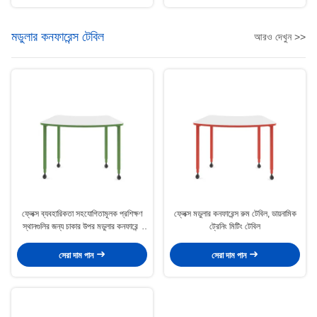
মডুলার কনফারেন্স টেবিল
আরও দেখুন >>
ফ্লেক্স ব্যবহারিকতা সহযোগিতামূলক প্রশিক্ষণ
ফ্লেক্স মডুলার কনফারেন্স রুম টেবিল, ডায়নামিক
স্থানগুলির জন্য চাকার উপর মডুলার কনফারেন্স
ট্রেনিং মিটিং টেবিল
টেবিল
সেরা দাম পান
সেরা দাম পান