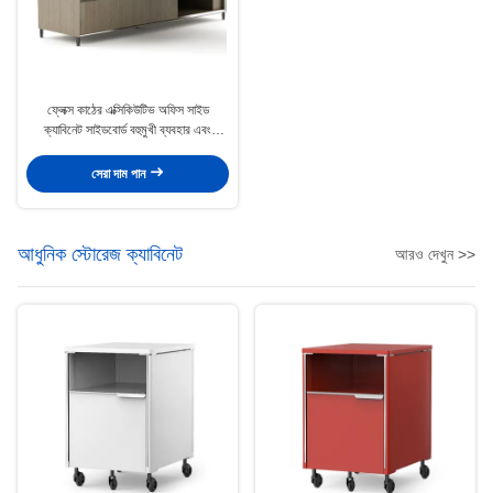
ফ্লেক্স কাঠের এক্সিকিউটিভ অফিস সাইড
ক্যাবিনেট সাইডবোর্ড বহুমুখী ব্যবহার এবং
সঞ্চয়স্থান
সেরা দাম পান
আধুনিক স্টোরেজ ক্যাবিনেট
আরও দেখুন >>