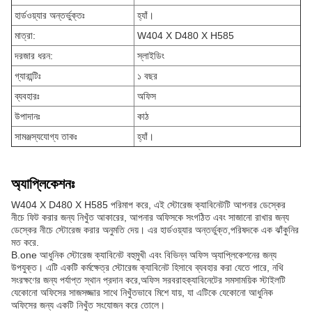
হার্ডওয়্যার অন্তর্ভুক্তঃ
হ্যাঁ।
মাত্রা:
W404 X D480 X H585
দরজার ধরন:
স্লাইডিং
গ্যারান্টিঃ
১ বছর
ব্যবহারঃ
অফিস
উপাদানঃ
কাঠ
সামঞ্জস্যযোগ্য তাকঃ
হ্যাঁ।
অ্যাপ্লিকেশনঃ
W404 X D480 X H585 পরিমাপ করে, এই স্টোরেজ ক্যাবিনেটটি আপনার ডেস্কের
নীচে ফিট করার জন্য নিখুঁত আকারের, আপনার অফিসকে সংগঠিত এবং সাজানো রাখার জন্য
ডেস্কের নীচে স্টোরেজ করার অনুমতি দেয়। এর হার্ডওয়্যার অন্তর্ভুক্ত,পরিষদকে এক ঝাঁকুনির
মত করে.
B.one আধুনিক স্টোরেজ ক্যাবিনেট বহুমুখী এবং বিভিন্ন অফিস অ্যাপ্লিকেশনের জন্য
উপযুক্ত। এটি একটি কর্মক্ষেত্র স্টোরেজ ক্যাবিনেট হিসাবে ব্যবহার করা যেতে পারে, নথি
সংরক্ষণের জন্য পর্যাপ্ত স্থান প্রদান করে,অফিস সরবরাহক্যাবিনেটের সমসাময়িক স্টাইলটি
যেকোনো অফিসের সাজসজ্জার সাথে নিখুঁতভাবে মিশে যায়, যা এটিকে যেকোনো আধুনিক
অফিসের জন্য একটি নিখুঁত সংযোজন করে তোলে।