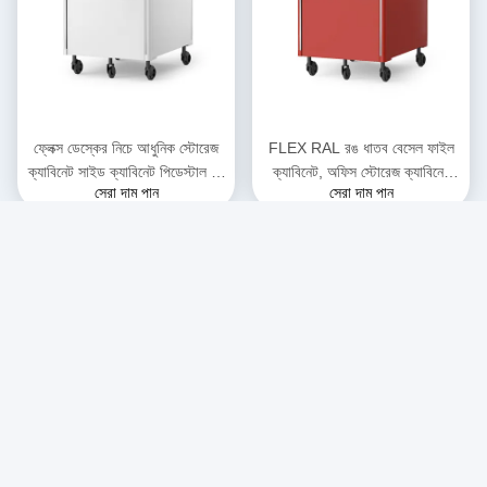
ফ্লেক্স ডেস্কের নিচে আধুনিক স্টোরেজ
FLEX RAL রঙ ধাতব বেসেল ফাইল
ক্যাবিনেট সাইড ক্যাবিনেট পিডেস্টাল সহ
ক্যাবিনেট, অফিস স্টোরেজ ক্যাবিনেট
সেরা দাম পান
সেরা দাম পান
হুইল স্পেস সাশ্রয়
রোলস সহ
সোশ্যাল মিডিয়া