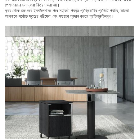
পেশাদারদের দল দ্বারা বিতরণ করা হয়।
ক্রয় থেকে শুরু করে ইনস্টলেশনের পরে সহায়তা পর্যন্ত প্রক্রিয়াটির প্রতিটি পর্যায়ে, আমরা
আপনাকে সর্বোচ্চ স্তরের পরিষেবা এবং সহায়তা প্রদান করতে প্রতিশ্রুতিবদ্ধ।