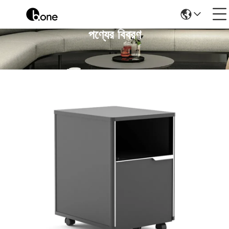
পণ্যের বিবরণ