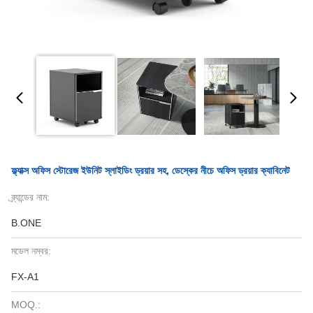
ফ্ল্যাক্স অফিস স্টোরেজ ইউনিট স্লাইডিং ড্রয়ার সহ, ডেস্কের নীচে অফিস ড্রয়ার ক্যাবিনেট
ব্র্যান্ডের নাম:
B.ONE
মডেল নম্বর:
FX-A1
MOQ.: