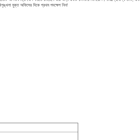
ৃঙ্খলা মুক্ত অফিসের দিকে প্রথম পদক্ষেপ নিন!