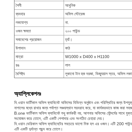
শৈলী
আধুনিক
ব্যবহার
অফিস স্টোরেজ
লকযোগ্য
না.
ওজন ক্ষমতা
২০০ পাউন্ড
সমাবেশের প্রয়োজন
হ্যাঁ।
উপাদান
কাঠ
মাত্রা
W1000 x D400 x H1100
রঙ
লাল
বৈশিষ্ট্য
লুকানো টান হুক দরজা, ভিজ্যুয়াল স্তর, অফিস লকা
অ্যাপ্লিকেশনঃ
বি.ওয়ান ভার্টিকাল অফিস ক্যাবিনেট অফিসের বিভিন্ন অনুষ্ঠান এবং পরিস্থিতির জন্য উপ
নাগালের মধ্যে রাখার জন্য পর্যাপ্ত সঞ্চয়স্থান সরবরাহ করে, যা কার্যকরভাবে কাজ করা
B.one ভার্টিকাল অফিস ক্যাবিনেট শুধু কার্যকরী নয়, আপনার অফিসের সৌন্দর্যের সাথে
সংযোজন করে তোলে, এটি একটি পেশাদার এবং সংগঠিত চেহারা দেয়।
বি.ওয়ান ভেরিকাল অফিস ক্যাবিনেটের সবচেয়ে ভালো দিক হল এর ওজন। এটি 200 পাউন্ড পর্
এটি একটি দুর্দান্ত পছন্দ করে তোলে।