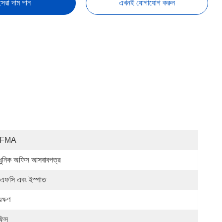
সেরা দাম পান
এখনই যোগাযোগ করুন
IFMA
ুনিক অফিস আসবাবপত্র
এফসি এবং ইস্পাত
ক্ষণ
িস