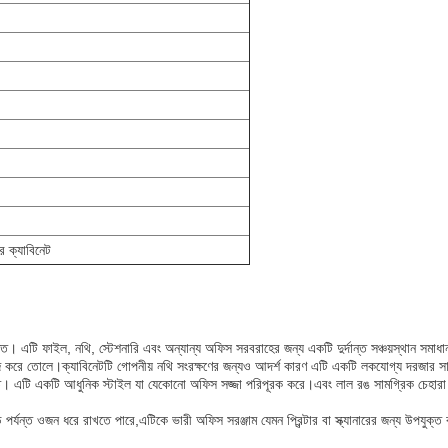
র ক্যাবিনেট
যুক্ত। এটি ফাইল, নথি, স্টেশনারি এবং অন্যান্য অফিস সরবরাহের জন্য একটি দুর্দান্ত সঞ্চয়স্থান
 সহজ করে তোলে।ক্যাবিনেটটি গোপনীয় নথি সংরক্ষণের জন্যও আদর্শ কারণ এটি একটি লকযোগ্য দরজার স
 যুক্ত। এটি একটি আধুনিক স্টাইল যা যেকোনো অফিস সজ্জা পরিপূরক করে।এবং লাল রঙ সামগ্রিক চেহ
যন্ত ওজন ধরে রাখতে পারে,এটিকে ভারী অফিস সরঞ্জাম যেমন প্রিন্টার বা স্ক্যানারের জন্য উপযুক্ত 