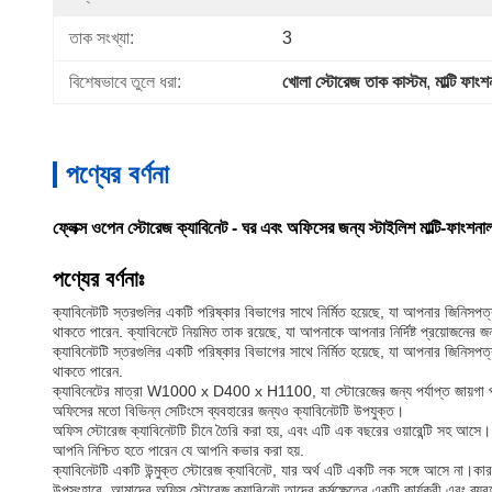
তাক সংখ্যা:
3
বিশেষভাবে তুলে ধরা:
খোলা স্টোরেজ তাক কাস্টম
, 
মাল্টি ফা
পণ্যের বর্ণনা
ফ্লেক্স ওপেন স্টোরেজ ক্যাবিনেট - ঘর এবং অফিসের জন্য স্টাইলিশ মাল্টি-ফাংশনা
পণ্যের বর্ণনাঃ
ক্যাবিনেটটি স্তরগুলির একটি পরিষ্কার বিভাগের সাথে নির্মিত হয়েছে, যা আপনার জিনিসপ
থাকতে পারেন. ক্যাবিনেটে নিয়মিত তাক রয়েছে, যা আপনাকে আপনার নির্দিষ্ট প্রয়োজনের জ
ক্যাবিনেটটি স্তরগুলির একটি পরিষ্কার বিভাগের সাথে নির্মিত হয়েছে, যা আপনার জিনিসপ
থাকতে পারেন.
ক্যাবিনেটের মাত্রা W1000 x D400 x H1100, যা স্টোরেজের জন্য পর্যাপ্ত জায়গা প
অফিসের মতো বিভিন্ন সেটিংসে ব্যবহারের জন্যও ক্যাবিনেটটি উপযুক্ত।
অফিস স্টোরেজ ক্যাবিনেটটি চীনে তৈরি করা হয়, এবং এটি এক বছরের ওয়ারেন্টি সহ আসে। এই
আপনি নিশ্চিত হতে পারেন যে আপনি কভার করা হয়.
ক্যাবিনেটটি একটি উন্মুক্ত স্টোরেজ ক্যাবিনেট, যার অর্থ এটি একটি লক সঙ্গে আসে না
উপসংহারে, আমাদের অফিস স্টোরেজ ক্যাবিনেট তাদের কর্মক্ষেত্রে একটি কার্যকরী এবং ব