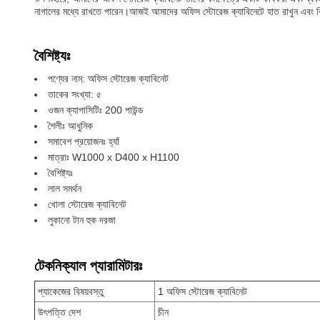
নাগালের মধ্যে রাখতে পারেন।আজই আমাদের অফিস স্টোরেজ ক্যাবিনেটে হাত রাখুন এবং বিশ
বৈশিষ্ট্যঃ
পণ্যের নাম: অফিস স্টোরেজ ক্যাবিনেট
তাকের সংখ্যা: ৫
ওজন ক্যাপাসিটিঃ 200 পাউন্ড
শৈলীঃ আধুনিক
সমাবেশ প্রয়োজনঃ হ্যাঁ
মাত্রাঃ W1000 x D400 x H1100
বৈশিষ্ট্যঃ
লাল সমর্থন
খোলা স্টোরেজ ক্যাবিনেট
লুকানো টান হুক দরজা
টেকনিক্যাল প্যারামিটারঃ
প্যাকেজের বিষয়বস্তু
1 অফিস স্টোরেজ ক্যাবিনেট
উৎপত্তি দেশ
চীন