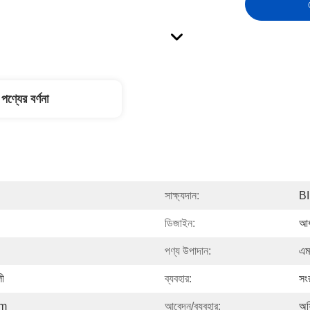
পণ্যের বর্ণনা
সাক্ষ্যদান:
B
ডিজাইন:
আধ
পণ্য উপাদান:
এম
লী
ব্যবহার:
সংর
mm
আবেদন/ব্যবহার:
অফ