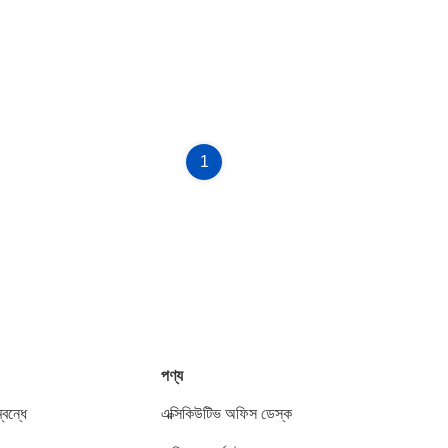
1
পণ্য
বন্ধে
এক্সিকিউটিভ অফিস ডেস্ক