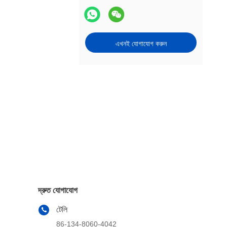
এখনই যোগাযোগ করুন
দ্রুত যোগাযোগ
টেলি
86-134-8060-4042