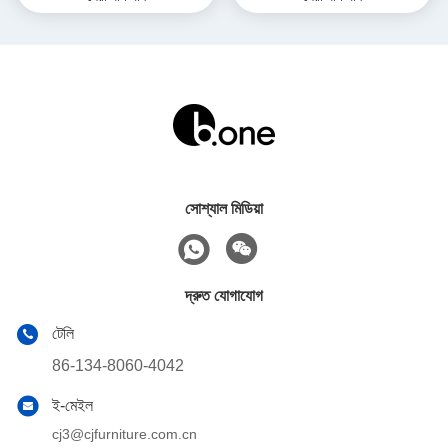
সোশ্যাল মিডিয়া
দ্রুত যোগাযোগ
টেলি
86-134-8060-4042
ই-মেইল
cj3@cjfurniture.com.cn