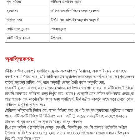
প্যাকেজিংঃ
কার্টনের একাধিক স্তর
ব্যবহারঃ
অফিস ওয়ার্কস্টেশনের জন্য ব্যবহৃত
পণ্যের রঙঃ
RAL রঙ আপনার অনুরোধ অনুযায়ী
লোডিংয়ের বন্দরঃ
শেঞ্জেন বন্দর
কাস্টমাইজ করুনঃ
উপলব্ধ
অ্যাপ্লিকেশনঃ
টেবিলের গুঁড়া লেপ পৃষ্ঠ স্থায়িত্ব, স্ক্র্যাচ এবং দাগ প্রতিরোধের, এবং পরিষ্কার করা সহজ
রক্ষণাবেক্ষণ নিশ্চিত করে, এটি ভারী ব্যবহার অ্যাপ্লিকেশন জন্য আদর্শ করে তোলে।গ্রাহকদের
তাদের স্বতন্ত্র চাহিদা এবং পছন্দ অনুযায়ী ডেস্ক তৈরি করার অনুমতি দেয়.
ডেস্কটি ২ জন, ৪ জন, এবং ৬ জনের আসন কনফিগারেশনে পাওয়া যায়, যা এটিকে ছোট থেকে
মাঝারি আকারের অফিসের জন্য নিখুঁত করে তোলে। ডেস্কটি হোম অফিস কম্পিউটার চেয়ার,যা
আরামদায়ক এবং আর্গোনমিক বসার জন্য অপরিহার্য, দীর্ঘ ঘণ্টার কাজকে সহজ করে তোলে কোন
শারীরিক অসুবিধা সৃষ্টি না করে।
টেবিলের শক্তিশালী নির্মাণ এবং নকশা নিশ্চিত করে যে এটি ঘন ঘন ব্যবহারের প্রতিরোধ করতে
পারে, এটি একটি দীর্ঘস্থায়ী বিনিয়োগ করে। এটি 1 বছরের ওয়ারেন্টি সহ আসে,গ্রাহকদের
মানসিক শান্তি এবং তাদের ক্রয়ের বিষয়ে আস্থা প্রদান.
বি.ওয়ান অফিস ওয়ার্কস্টেশন ডেস্ক এফওবি, সিআইএফ এবং সিএফআর শর্তাবলীর অধীনে
উপলব্ধ, যা নিশ্চিত করে যে গ্রাহকরা তাদের সরবরাহের প্রয়োজনের জন্য সবচেয়ে উপযুক্ত
বিকল্পটি বেছে নিতে পারেন।