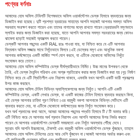
পণ্যের বর্ণনাঃ
আমাদের হোম অফিস টেবিলটি বিশেষভাবে অফিস ওয়ার্কস্টেশন ডেস্ক হিসাবে ব্যবহারের জন্য
ডিজাইন করা হয়েছে। দুটি প্রশস্ত ড্রয়ারের সাহায্যে আপনি সহজেই আপনার সমস্ত অফিস
সরবরাহ সংরক্ষণ করতে পারেন এবং তাদের নাগালের মধ্যে রাখতে পারেন।ড্রয়ারগুলি মসৃণভাবে
স্লাইড করার জন্য ডিজাইন করা হয়েছে, যাতে আপনি আপনার সমস্ত সরবরাহের জন্য কোনও
ঝামেলা ছাড়াই সহজেই অ্যাক্সেস করতে পারেন।
ডেস্কটি আপনার পছন্দের একটি RAL রঙে পাওয়া যায়, যা নিশ্চিত করে যে এটি আপনার
বিদ্যমান অফিস সজ্জার সাথে নিখুঁতভাবে মিলবে।এই ডেস্কের মসৃণ এবং আধুনিক নকশা
আপনার কর্মক্ষেত্রে একটি মার্জিত স্পর্শ যোগ করবে, যা এটিকে যেকোনো অফিসের নিখুঁত
সংযোজন করে তোলে।
আমাদের হোম অফিস কম্পিউটার ডেস্ক দীর্ঘস্থায়ীভাবে নির্মিত। উচ্চ মানের উপকরণ থেকে
তৈরি, এই ডেস্ক দৈনন্দিন পরিধান এবং অশ্রু প্রতিরোধ করার জন্য ডিজাইন করা হয়।দৃঢ় নির্মাণ
নিশ্চিত করে যে এটি স্থিতিশীল এবং নিরাপদ থাকবে, এমনকি যখন আপনি একটি ভারী প্রকল্পের
উপর কাজ করছেন.
আমাদের হোম অফিস টেবিল বিভিন্ন অ্যাপ্লিকেশনের জন্য নিখুঁত। আপনি এটি একটি
কম্পিউটার ডেস্ক, একটি লেখার ডেস্ক, বা একটি কাজের টেবিল হিসাবে ব্যবহার করছেন কিনা,
এই ডেস্ক আপনার চাহিদা পূরণ নিশ্চিত।এর বহুমুখী নকশা আপনাকে বিভিন্ন সেটিংসে এটি
ব্যবহার করতে দেয়, যা এটিকে যেকোনো কর্মক্ষেত্রের জন্য নিখুঁত সংযোজন করে।
যখন অর্থ প্রদানের কথা আসে, আমরা আমাদের পছন্দের পদ্ধতি হিসাবে টি / টি অফার করি।
এটি নিশ্চিত করে যে আপনার অর্থ প্রদান নিরাপদ এবং আপনি আমাদের উপর নির্ভর করতে
পারেন যে আপনার ওয়ার্কস্টেশন ডেস্কটি সময়মতো এবং নিখুঁত অবস্থায় পৌঁছে দেবে।
সুতরাং যদি আপনি উচ্চমানের, টেকসই এবং বহুমুখী অফিস ওয়ার্কস্টেশন ডেস্ক খুঁজছেন, তাহলে
আমাদের হোম অফিস টেবিলের চেয়ে আর বেশি খুঁজবেন না।আজই আপনার অর্ডার করুন এবং
এই ব্যতিক্রমী ডেস্কের সুবিধা এবং কমনীয়তা অনুভব করুন.