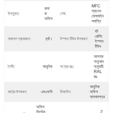
MFC 
বাসা 
প্যানেল 
উপযুক্ত:
বা 
শেষ:
মেলামাইন 
অফিস
সমাপ্তি
হট 
রোলিং 
সমাবেশ প্রয়োজন:
হ্যাঁ।
ইস্পাত টিউব উপকরণ:
ইস্পাত 
টিউব
আপনার 
অনুরোধ 
শৈলী:
আধুনিক
পণ্যের রঙ:
অনুযায়ী 
RAL 
রঙ
আধুনিক 
কাঠের উপকরণ:
এমএফসি
ডিজাইন:
অফিস 
আসবাবপত্র
অফিস 
সিস্টেম 
2 