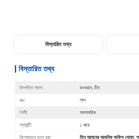
বিস্তারিত তথ্য
বিস্তারিত তথ্য
উৎপত্তি স্থল:
ডংগুয়ান, চীন
রঙ:
লাল
শৈলী:
সমসাময়িক
গ্যারান্টি:
১ বছর
বিশেষভাবে তুলে ধরা:
তিন আসনের আধুনিক অফিস সোফা
, 
প