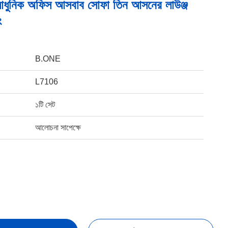
উর আধুনিক অফিস আসবাব সোফা তিন আসনের লাউঞ্জ
ং
B.ONE
L7106
১টি সেট
আলোচনা সাপেক্ষে