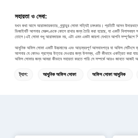
সহায়তা ও সেবা:
যখন কথা আসে আরামদায়কতার, গ্র্যান্ডুর সোফা সত্যিই চমৎকার। প্রতিটি আসন উদারভাবে উচ
ডিজাইনটি আপনার মেরুদণ্ডকে কোলে রাখার জন্য তৈরি করা হয়েছে, যা একটি বিলাসবহুল সান্
তোলে।এই সোফা শুধু আরামদায়ক নয়, এটা এমন একটা জায়গা যেখানে আপনি সম্পূর্ণরূপে শি
আধুনিক অফিস সোফা একটি উচ্চমানের এবং আড়ম্বরপূর্ণ আসবাবপত্র যা অফিস সেটিংসে ব্য
আপনার যে কোনও প্রশ্নের উত্তর দেওয়ার জন্য উপলব্ধ, এটি কীভাবে একত্রিত করা যায়
অফিস সোফার জন্য আমরা কীভাবে সহায়তা করতে পারি সে সম্পর্কে আরও জানতে আজই 
ট্যাগ:
আধুনিক অফিস সোফা
অফিস সোফা আধুনিক