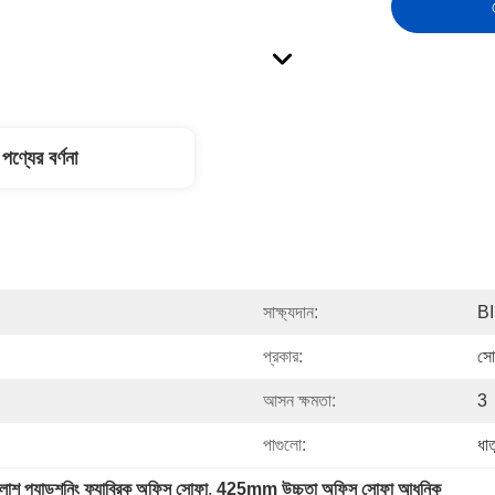
পণ্যের বর্ণনা
সাক্ষ্যদান:
B
প্রকার:
সো
আসন ক্ষমতা:
3
পাগুলো:
ধাত
্লাশ প্যাডশনিং ফ্যাব্রিক অফিস সোফা
, 
425mm উচ্চতা অফিস সোফা আধুনিক