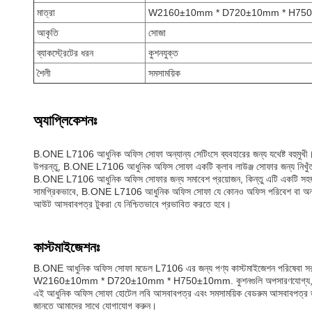
মাত্রা
W2160±10mm * D720±10mm * H75
আকৃতি
সোজা
ব্যাকস্ট্রেটের ধরন
কুশনযুক্ত
শৈলী
সমসাময়িক
অ্যাপ্লিকেশনঃ
B.ONE L7106 আধুনিক অফিস সোফা অন্যান্য সেটিংসে ব্যবহারের জন্য যথেষ্ট বহুমুখী। 
উপরন্তু, B.ONE L7106 আধুনিক অফিস সোফা একটি ক্লাব লাউঞ্জ সোফার জন্য নিখুঁ
B.ONE L7106 আধুনিক অফিস সোফার জন্য সমাবেশ প্রয়োজন, কিন্তু এটি একটি সহজ প্রক
সামগ্রিকভাবে, B.ONE L7106 আধুনিক অফিস সোফা যে কোনও অফিস পরিবেশ বা অন্যান্য স
আউট আসবাবপত্র টুকরা যে নিশ্চিতভাবে প্রভাবিত করতে হবে।
কাস্টমাইজেশনঃ
B.ONE আধুনিক অফিস সোফা মডেল L7106 এর জন্য পণ্য কাস্টমাইজেশন পরিষেবা সরবরাহ 
W2160±10mm * D720±10mm * H750±10mm. কুশনগুলি অপসারণযোগ্য, যা পরিষ
এই আধুনিক অফিস সোফা হোটেল লবি আসবাবপত্র এবং সমসাময়িক বেডরুম আসবাবপত্র জন্য
জানতে আমাদের সাথে যোগাযোগ করুন।