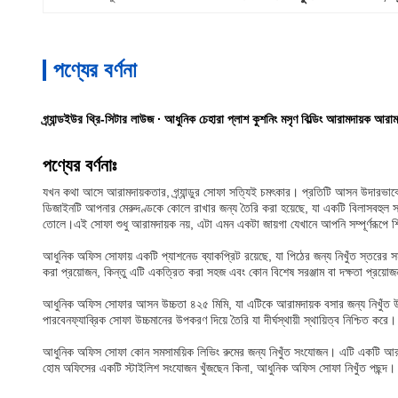
পণ্যের বর্ণনা
গ্র্যান্ডইউর থ্রি-সিটার লাউজ ∙ আধুনিক চেহারা প্লাশ কুশনিং মসৃণ বিল্ডিং আরামদায়ক আরাম
পণ্যের বর্ণনাঃ
যখন কথা আসে আরামদায়কতার, গ্র্যান্ডুর সোফা সত্যিই চমৎকার। প্রতিটি আসন উদারভাবে উচ
ডিজাইনটি আপনার মেরুদণ্ডকে কোলে রাখার জন্য তৈরি করা হয়েছে, যা একটি বিলাসবহুল সান্
তোলে।এই সোফা শুধু আরামদায়ক নয়, এটা এমন একটা জায়গা যেখানে আপনি সম্পূর্ণরূপে শি
আধুনিক অফিস সোফায় একটি প্যাশনেড ব্যাকপ্রিট রয়েছে, যা পিঠের জন্য নিখুঁত স্তরের 
করা প্রয়োজন, কিন্তু এটি একত্রিত করা সহজ এবং কোন বিশেষ সরঞ্জাম বা দক্ষতা প্রয়োজন
আধুনিক অফিস সোফার আসন উচ্চতা ৪২৫ মিমি, যা এটিকে আরামদায়ক বসার জন্য নিখুঁত উচ
পারবেনফ্যাব্রিক সোফা উচ্চমানের উপকরণ দিয়ে তৈরি যা দীর্ঘস্থায়ী স্থায়িত্ব নিশ্চিত
আধুনিক অফিস সোফা কোন সমসাময়িক লিভিং রুমের জন্য নিখুঁত সংযোজন। এটি একটি আরাম
হোম অফিসের একটি স্টাইলিশ সংযোজন খুঁজছেন কিনা, আধুনিক অফিস সোফা নিখুঁত পছন্দ।