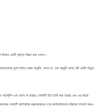
িসাবে একটি দুর্দান্ত বিকল্প করে তোলে।
ণযোগ্য কুশন টাইপ,সোজা আকৃতি, ধাতব পা, এবং বহুমুখী নকশা এটি একটি স্ট্যান্ড
্ম্রেটস এবং ধাতব পা রয়েছে।সোফাটি চীনে তৈরি করা হয়েছে এবং এর মাত্রা
পনার সোফাটি কাস্টমাইজ করুনআমাদের পণ্য কাস্টমাইজেশন পরিষেবা সম্পর্কে আরও