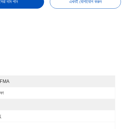
সেরা দাম পান
এখনই যোগাযোগ করুন
IFMA
ফা
ু