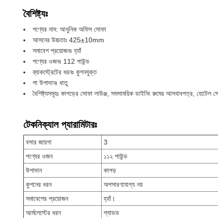
বৈশিষ্ট্যঃ
পণ্যের নাম: আধুনিক অফিস সোফা
আসনের উচ্চতাঃ 425±10mm
সমাবেশ প্রয়োজনঃ হ্যাঁ
পণ্যের ওজনঃ 112 পাউন্ড
ব্যাকস্ট্রেটের ধরনঃ কুশনযুক্ত
পা উপাদানঃ ধাতু
বৈশিষ্ট্যসমূহঃ কাপড়ের সোফা লাউঞ্জ, সমসাময়িক ডাইনিং রুমের আসবাবপত্র, হোটেল স
টেকনিক্যাল প্যারামিটারঃ
বসার জায়গা
3
পণ্যের ওজন
১১২ পাউন্ড
উপাদান
কাপড়
কুশনের ধরন
অপসারণযোগ্য নয়
সমাবেশের প্রয়োজন
হ্যাঁ।
আর্মলেস্টের ধরন
প্যাডড