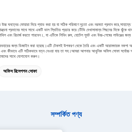
্চ ঘনত্বের ফোয়ারা দিয়ে প্যাড করা হয় যা সঠিক পরিমাণে দৃঢ়তা এবং নরমতা প্রদান করে,সাহায্যে
ত্বনা প্রদানের সাথে সাথে একটি ভাল স্থিতির প্রচার করে।টিভি দেখাসামান্য পিছনের দিকে ঝুঁকে থাক
থিল এবং রিচার্জ করতে পারবেন।, যা এটিকে লিভিং রুম, হোটেল স্যুট এবং উচ্চ-শেষের লাউঞ্জের জন্য
বহারের জন্য ডিজাইন করা হয়েছে।এটি টেকসই উপকরণ থেকে তৈরি এবং একটি আরামদায়ক নকশা আছে যা দ
 এবং কীভাবে এটি সঠিকভাবে যত্ন নেওয়া যায় তা সহ।আমরা আপনার আধুনিক অফিস সোফা সর্বোচ্চ অ
আমাদের সাথে যোগাযোগ করুন।
অফিস রিসেপশন সোফা
সম্পর্কিত পণ্য