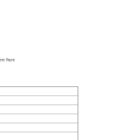
োফা বিছানা