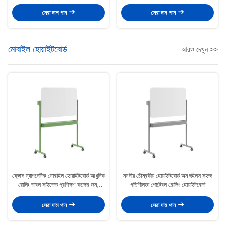
সেরা দাম পান
সেরা দাম পান
মোবাইল হোয়াইটবোর্ড
আরও দেখুন >>
ফ্লেক্স ম্যাগনেটিক মোবাইল হোয়াইটবোর্ড আধুনিক
নমনীয় চৌম্বকীয় হোয়াইটবোর্ড অন হুইলস সহজ
রোলিং ডাবল সাইডেড প্রশিক্ষণ কক্ষের জন্য
গতিশীলতা পোর্টেবল রোলিং হোয়াইটবোর্ড
অফিস
সেরা দাম পান
সেরা দাম পান