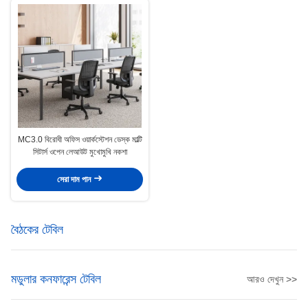
MC3.0 বিরোধী অফিস ওয়ার্কস্টেশন ডেস্ক মাল্টি
সিটার্স ওপেন লেআউট মুখোমুখি নকশা
সেরা দাম পান
বৈঠকের টেবিল
মডুলার কনফারেন্স টেবিল
আরও দেখুন >>