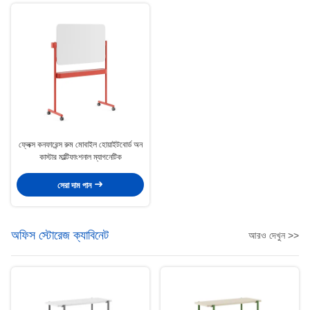
ফ্লেক্স কনফারেন্স রুম মোবাইল হোয়াইটবোর্ড অন
কাস্টার মাল্টিফাংশনাল ম্যাগনেটিক
সেরা দাম পান
অফিস স্টোরেজ ক্যাবিনেট
আরও দেখুন >>