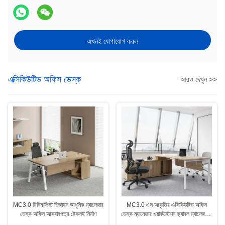
এখনই যোগাযোগ করুন
এক্সিকিউটিভ অফিস ডেস্ক
আরও দেখুন >>
MC3.0 মিনিমালিস্ট ডিজাইন আধুনিক ম্যানেজার
MC3.0 এল আকৃতির এক্সিকিউটিভ অফিস
ডেস্ক অফিস আসবাবপত্র টেকসই নির্মাণ
ডেস্ক ম্যানেজার ওয়ার্কস্টেশন ক্যাবল ম্যানেজমেন্ট
লকযোগ্য