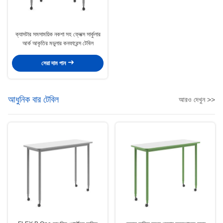
ক্যাসটার সমসাময়িক নকশা সহ ফ্লেক্স সার্কুলার
আর্ক আকৃতির মডুলার কনফারেন্স টেবিল
সেরা দাম পান
আধুনিক বার টেবিল
আরও দেখুন >>