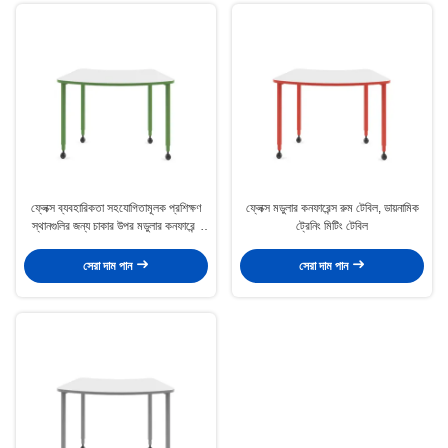
ফ্লেক্স ব্যবহারিকতা সহযোগিতামূলক প্রশিক্ষণ
ফ্লেক্স মডুলার কনফারেন্স রুম টেবিল, ডায়নামিক
স্থানগুলির জন্য চাকার উপর মডুলার কনফারেন্স
ট্রেনিং মিটিং টেবিল
টেবিল
সেরা দাম পান
সেরা দাম পান